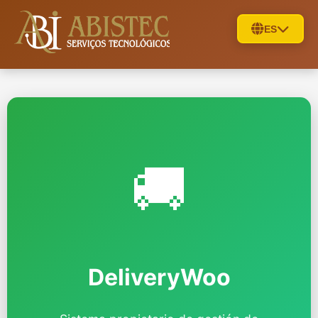
ES
🚚
DeliveryWoo